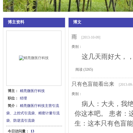
博主资料
博文
雨
[2013-10-09]
类别：
这几天雨好大，，今
阅读
(3265)
只有色盲能看出来
[2013-09-
博主：
精亮微医疗科技
类别：
职位：
经理
病人：大夫，我绝
简介：
精亮微医疗科技主营引流
你这本吧。 患者：
袋、上控式引流袋、精密计量引流
袋、防逆流引流袋
生：这本只有色盲能看
今日访问量：
13