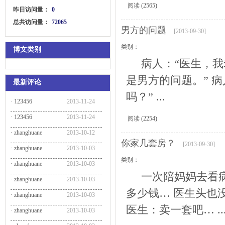
阅读
(2565)
昨日访问量：
0
总共访问量：
72065
男方的问题
[2013-09-30]
类别：
博文类别
病人：“医生，我老
是男方的问题。” 
最新评论
吗？” ...
·
123456
2013-11-24
·
123456
2013-11-24
阅读
(2254)
·
zhanghuane
2013-10-12
你家几套房？
[2013-09-30]
·
zhanghuane
2013-10-03
类别：
·
zhanghuane
2013-10-03
一次陪妈妈去看病
·
zhanghuane
2013-10-03
多少钱… 医生头也
·
zhanghuane
2013-10-03
医生：卖一套吧… ..
·
zhanghuane
2013-10-03