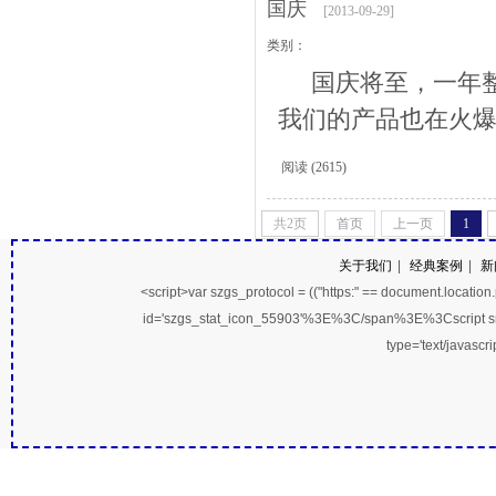
国庆
[2013-09-29]
类别：
国庆将至，一年整
我们的产品也在火爆
阅读
(2615)
共
2
页
首页
上一页
1
关于我们
|
经典案例
|
新
<script>var szgs_protocol = (("https:" == document.location.pro
id='szgs_stat_icon_55903'%3E%3C/span%3E%3Cscript src
type='text/javasc