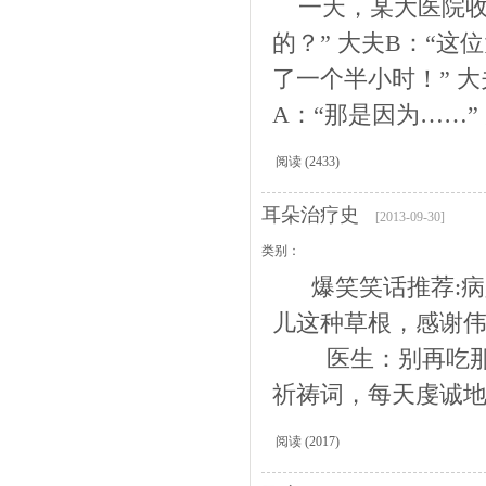
一天，某大医院收进
的？” 大夫B：“
了一个半小时！” 大
A：“那是因为……” 
阅读
(2433)
耳朵治疗史
[2013-09-30]
类别：
爆笑笑话推荐:病
儿这种草根，感谢伟
医生：别再吃那种
祈祷词，每天虔诚地向
阅读
(2017)