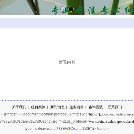
暂无内容
关于我们
|
经典案例
|
新闻动态
|
服务项目
|
咨询团队
|
联系我们
 (("https:" == document.location.protocol) ? "https://" : "
http://");document.write(une
03'%3E%3C/span%3E%3Cscript src='"+szgs_protocol+"
www.beian.suzhou.gov.cn/sen
type='text/javascript'%3E%3C/script%3E"));</script>