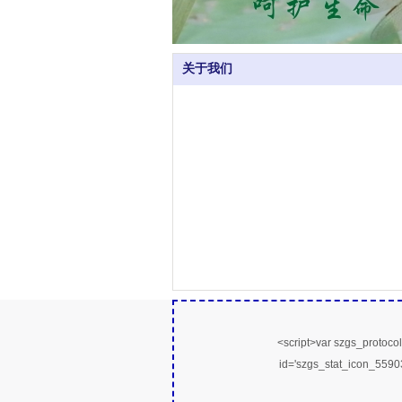
关于我们
<script>var szgs_protocol =
id='szgs_stat_icon_559