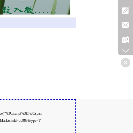
scape("%3C/script%3E%3Cspan
dMark?siteid=55903&type=1'