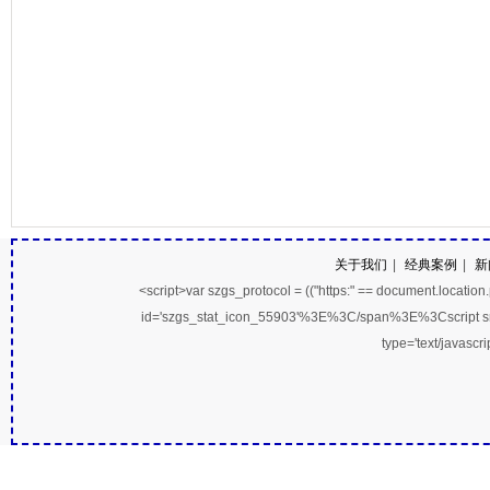
关于我们
|
经典案例
|
新
<script>var szgs_protocol = (("https:" == document.location.pro
id='szgs_stat_icon_55903'%3E%3C/span%3E%3Cscript src
type='text/javasc