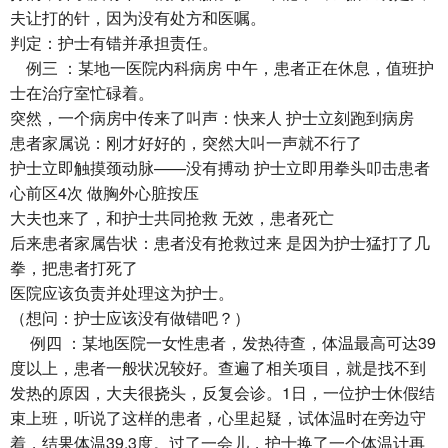
夫让打的针，因为没有处方和医嘱。
判定：护士有错并承担责任。
例三 ：某地一医院内科病房 中午，患者正在休息，值班护
士在治疗室忙碌着。
突然，一个病房中传来了叫声：快来人 护士立刻跑到病房
患者家属说：刚才好好的，突然大叫一声就不行了
护士立即触摸颈动脉——没有搏动 护士立即用拳头叩击患者
心前区4次 做胸外心脏按压
大夫也来了，和护士共同抢救 无效，患者死亡
后来患者家属告状：患者没有抢救过来 是因为护士猛打了几
拳，把患者打死了
医院应该负责并处理这为护士。
（想问：护士应该没有做错吧？）
例四 ：某地医院一女性患者，发热待查，体温最高可达39
度以上，患者一般状况较好。查遍了相关项目，就是找不到
发热的原因，大夫很挠头，反复会诊。1日，一位护士休假结
束上班，听说了这样的患者，心里起疑，试体温时在旁边守
着，结果体温39.3度。过了一会儿，护士换了一个体温计再