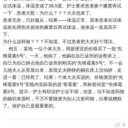
次试体温，体温变成了38.5度。护士要求患者换个腋窝再试
一下，患者大怒：为什么？？？大夫也来了。
患者无奈，只好服从，结果——体温正常。原来患者在试体
温前先用热水袋加热腋窝后再试体温，使体温一直居高不
下。
为什么这样做？？？不知道。不过患者把大夫好个埋汰。
例五 ：某地 一位个体大夫，用挺便宜的价格买了一批“先
锋霉素5号”。一天，他病了，他躺在自己诊所的诊察床上，
自己为自己静点他自己诊所的刚买的“先锋霉素5号”。不一会
儿他夫人从里屋出来，发现丈夫静静的躺在床上没动静，走
进一看：已经死了。结果：个体大夫买进的、价格便宜的“先
锋霉素5号”安瓶内实际装的是“青霉素”，而标签却是“”先锋霉
素5号。提示：护士有职业护士证不假，但是，当不知道药物
的确切来源时，千万不要随便为别人注射药物，出事就糟糕
了。保护自己是最重要的。
0