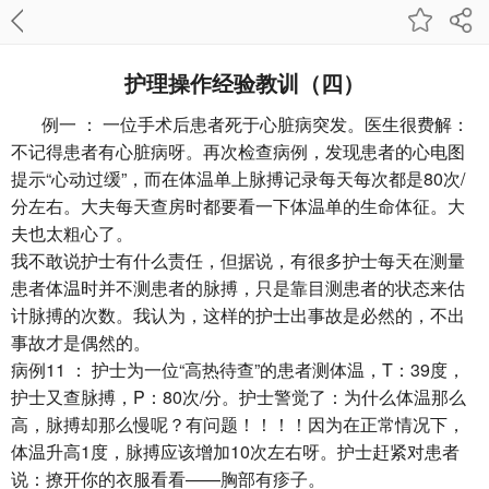
护理操作经验教训（四）
例一 ： 一位手术后患者死于心脏病突发。医生很费解：
不记得患者有心脏病呀。再次检查病例，发现患者的心电图
提示“心动过缓”，而在体温单上脉搏记录每天每次都是80次/
分左右。大夫每天查房时都要看一下体温单的生命体征。大
夫也太粗心了。
我不敢说护士有什么责任，但据说，有很多护士每天在测量
患者体温时并不测患者的脉搏，只是靠目测患者的状态来估
计脉搏的次数。我认为，这样的护士出事故是必然的，不出
事故才是偶然的。
病例11 ： 护士为一位“高热待查”的患者测体温，T：39度，
护士又查脉搏，P：80次/分。护士警觉了：为什么体温那么
高，脉搏却那么慢呢？有问题！！！！因为在正常情况下，
体温升高1度，脉搏应该增加10次左右呀。护士赶紧对患者
说：撩开你的衣服看看——胸部有疹子。