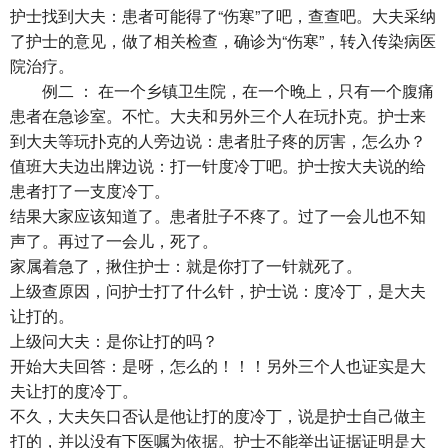
护士找到大夫：患者可能得了“伤寒”了吧，查查吧。大夫采纳
了护士的意见，做了相关检查，确诊为“伤寒”，转入传染病医
院治疗。
例二 ： 在一个乡镇卫生院，在一个晚上，只有一个腹痛
患者在急诊室。不忙。大夫和另外三个人在玩扑克。护士来
到大夫等玩扑克的人旁边说：患者肚子疼的厉害，怎么办？
值班大夫边出牌边说：打一针度冷丁吧。护士按大夫说的给
患者打了一支度冷丁。
结果大家应该知道了。患者肚子不疼了。过了一会儿也不知
声了。再过了一会儿，死了。
家属着急了，揪住护士：就是你打了一针就死了。
上级查原因，问护士打了什么针，护士说：度冷丁，是大夫
让打的。
上级问大夫：是你让打的吗？
开始大夫回答：是呀，怎么的！！！另外三个人也证实是大
夫让打的度冷丁。
不久，大夫矢口否认是他让打的度冷丁，说是护士自己做主
打的，并以没有下医嘱为依据。护士不能举出证据证明是大