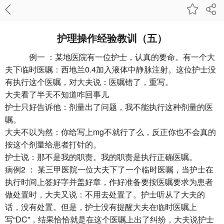
护理操作经验教训（五）
例一 ：某地医院有一位护士，认真的要命。有一个大
夫下临时医嘱：西地兰0.4加入液体中静脉注射。这位护士没
有执行这个医嘱，对大夫说：医嘱错了，重写。
大夫看了半天不知道咋回事儿
护士只好告诉他：剂量出了问题，我不能执行这种剂量的医
嘱。
大夫不以为然：你给写上mg不就行了么，反正你也不会真的
按这个剂量给患者打针的。
护士说：那不是我的职责。我的职责是执行正确医嘱。
病例2 ： 某三甲医院一位大夫下了一个临时医嘱，当护士在
执行时间上签好字并盖好章，作好准备要按医嘱要求为患者
做处置时，大夫又说：不用去处置了。护士听从了大夫的
话，没有处置。但是，护士没有提醒大夫在临时医嘱上
写“DC”，结果恰恰就是在这个医嘱上出了纠纷，大夫说护士