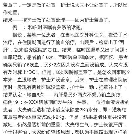
盖章了，一定是做了处置，护士说大夫不让处置了，所以没
作处置。
结果——按护士做了处置处理——因为护士盖章了。
例二： 和临时医嘱有关系的话题。
据说，某地一位患者，在当地医院外科住院，接受手术
治疗。在住院期间进行了输血治疗。出院后，检查出了“丙
肝”，就来追究医院的责任。结果，临时医嘱单又出了问题：
血库记载，患者输血6次，而医嘱单医嘱8次。据回忆，患者
确实只输了6次血，另外2次因为没有血而没输成。大夫有没
有及时标上“DC”。但是，8次医嘱都盖章了，是怎么回事呢？
本来，血没输成，护士并没盖章。后来，护士在整理出院病
历时，发现有两处医嘱没盖章，护士手一勤，把章补上了，
结果认定：输血8次——丙肝是另外两次不规范输血所致。
病例19 ：在XXX研修期间发生的一件事。一位行血液透析的
患者，大夫确定透析结束后应该除去2Kg水分，即：透析结
束后患者的体重应该减少2Kg。但是，结果患者体重并没有
减轻，仍然是透析前的重量。大夫很生气，护士长很严厉，
护士很害怕，大家纷纷查找原因，都认为不应该出现这样的