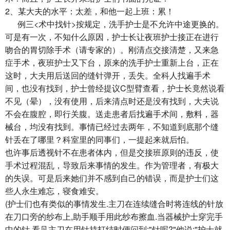
2、某大夫的水平：太差，和他一起上班：累！
例三<术中找针>按规定，洗手护士是不允许中途更换的。
可是有一次，不知什么原因，护士长让夜班护士接正在进行
吻合的胃切除手术（请专家的）。刚清点交接清楚，又来急
症手术，夜班护士又下台，原来的洗手护士重新上台，正在
这时，大夫用后送回的缝针弹开，丢失。全科人找遍手术
间，也没有找到，护士曾经提议C型臂查看，护士长竟然说看
不见（晕），没有使用，后来清点时还是没有找到，大夫说
不会在腹腔，即行关腹。送走患者后找遍手术间，敷料，器
械台，均没有找到。事情已经过去两年，不知道到底那个缝
针丢在了哪里？科室里的同事们，一提起来就后怕。
也许事后透视针不在患者体内，但是交接班原则的违反，使
手术过程混乱，导致后来事情的发生。作为管理者，有极大
的失误。可是后来她们并不感到自己的错误，而是护士们这
些人永生难忘，寝食难安。
(护士们也有类似的事情发生.主刀在连续缝合时将连线的针放
在刀口旁的纱布上,助手顺手用此纱布擦血.当器械护士穿完手
中的针,看见主刀在用针持打结时便问到:"针呢?"他说:"护士就