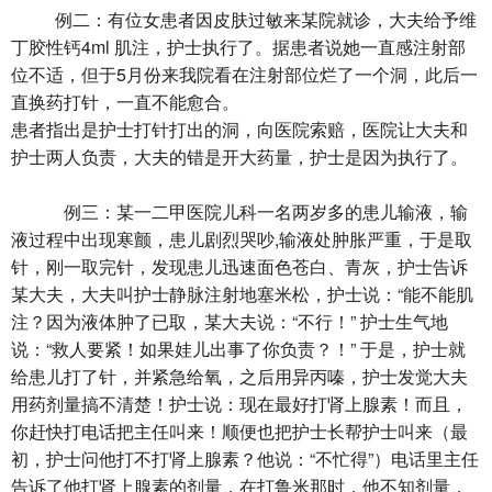
例二：有位女患者因皮肤过敏来某院就诊，大夫给予维
丁胶性钙4ml 肌注，护士执行了。据患者说她一直感注射部
位不适，但于5月份来我院看在注射部位烂了一个洞，此后一
直换药打针，一直不能愈合。
患者指出是护士打针打出的洞，向医院索赔，医院让大夫和
护士两人负责，大夫的错是开大药量，护士是因为执行了。
例三：某一二甲医院儿科一名两岁多的患儿输液，输
液过程中出现寒颤，患儿剧烈哭吵,输液处肿胀严重，于是取
针，刚一取完针，发现患儿迅速面色苍白、青灰，护士告诉
某大夫，大夫叫护士静脉注射地塞米松，护士说：“能不能肌
注？因为液体肿了已取，某大夫说：“不行！” 护士生气地
说：“救人要紧！如果娃儿出事了你负责？！” 于是，护士就
给患儿打了针，并紧急给氧，之后用异丙嗪，护士发觉大夫
用药剂量搞不清楚！护士说：现在最好打肾上腺素！而且，
你赶快打电话把主任叫来！顺便也把护士长帮护士叫来（最
初，护士问他打不打肾上腺素？他说：“不忙得”）电话里主任
告诉了他打肾上腺素的剂量，在打鲁米那时，他不知剂量，