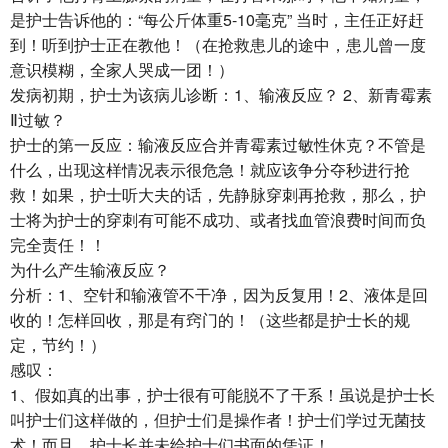
是护士告诉他的：“每公斤体重5-10毫克” 当时，主任正好赶
到！听到护士正在教他！（在抢救患儿的途中，患儿曾一度
意识模糊，全家人哭成一团！）
发病初期，护士为该病儿诊断：1、输液反应？ 2、新青霉素
Ⅱ过敏？
护士的第一反应：输液反应合并青霉素过敏性休克？不管是
什么，出现这样情况表示很危急！就应该争分夺秒进行抢
救！如果，护士听大夫的话，先静脉穿刺再抢救，那么，护
士将为护士的穿刺有可能不成功、或者找血管浪费时间而负
完全责任！！
为什么产生输液反应？
分析：1、空针和输液管不干净，因为反复用！2、液体是回
收的！怎样回收，那是有窍门的！（这些都是护士长的规
定，节约！）
感叹：
1、假如真的出事，护士很有可能脱不了干系！虽说是护士长
叫护士们这样做的，但护士们是操作者！护士们学过无菌技
术！而且，护士长并未给护士们书面的凭证！