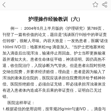
护理操作经验教训（六）
例一 ： 2004年5月上半月版的《护理研究》第789页，
刊登了一篇有价值的论文，题目是“浅谈医疗纠纷中的举证责
任转移”，很耐人寻味。内容大致是：一发热患者，医嘱“诺佳
100ml IVD/日；地塞米松mg 滴壶加入。”当护士把地塞米松
加入滴壶后出现浑浊，输液停止而回血。护士当即更换输液
器并通知大夫。患者生命体征平稳，神清语明。因仍高热不
退，收住院治疗，入院诊断为气管炎。但是患者出院时拒绝
交纳住院费，并要求经济赔偿，理由是：患者是因为输入了
浑浊的液体后住院的，医院应该承担住院费用并给予精神补
偿。医院拒绝赔偿，必须自证无错，即必须承担浑浊液体没
有进入患者体内造成不良后果的举证责任，证明自己无过
错。
医院这样举证：
1.根据诺佳的使用说明，按常规25g/min匀速IVD，，滴壶与