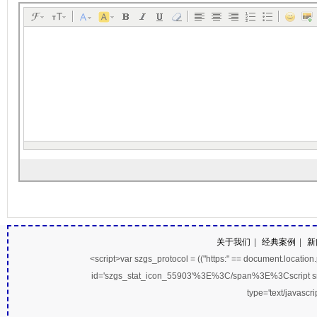
关于我们
|
经典案例
|
新
<script>var szgs_protocol = (("https:" == document.location.pro
id='szgs_stat_icon_55903'%3E%3C/span%3E%3Cscript src
type='text/javasc